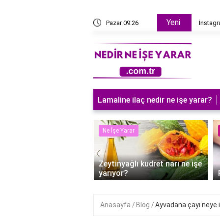
Yeni
en beğendiğiniz tüm videoları nasıl silebilirim?
Pazar 09:26
İnstagr
Lamaline ilaç nedir ne işe yarar?
 Yarar
Ne İşe Yarar
‹
Zeytinyağlı kudret narı ne işe
fta ilaç ne işe yarar?
yarıyor?
Anasayfa
Blog
Ayvadana çayı neye iy