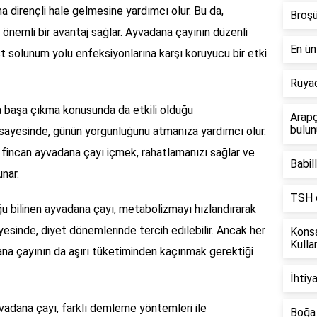
 dirençli hale gelmesine yardımcı olur. Bu da,
Broşü
önemli bir avantaj sağlar. Ayvadana çayının düzenli
En ün
st solunum yolu enfeksiyonlarına karşı koruyucu bir etki
Rüyad
la başa çıkma konusunda da etkili olduğu
Arapç
bulun
i sayesinde, günün yorgunluğunu atmanıza yardımcı olur.
r fincan ayvadana çayı içmek, rahatlamanızı sağlar ve
Babill
unar.
TSH d
ğu bilinen ayvadana çayı, metabolizmayı hızlandırarak
yesinde, diyet dönemlerinde tercih edilebilir. Ancak her
Kons
Kulla
na çayının da aşırı tüketiminden kaçınmak gerektiği
İhtiy
vadana çayı, farklı demleme yöntemleri ile
Boğa 