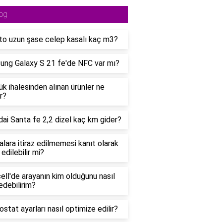
og
o uzun şase celep kasalı kaç m3?
ng Galaxy S 21 fe'de NFC var mı?
k ihalesinden alınan ürünler ne
r?
ai Santa fe 2,2 dizel kaç km gider?
alara itiraz edilmemesi kanıt olarak
edilebilir mi?
ell'de arayanın kim olduğunu nasıl
 edebilirim?
stat ayarları nasıl optimize edilir?