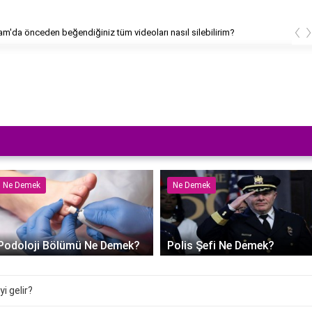
‹
am'da önceden beğendiğiniz tüm videoları nasıl silebilirim?
Ne Demek
Ne Demek
Podoloji Bölümü Ne Demek?
Polis Şefi Ne Demek?
i gelir?