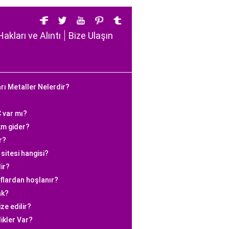
Hakları ve Alıntı
Bize Ulaşın
arı Metaller Nelerdir?
 var mı?
km gider?
r?
 sitesi hangisi?
ir?
aflardan hoşlanır?
ak?
ze edilir?
likler Var?