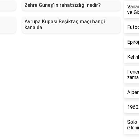
Zehra Güneş'in rahatsızlığı nedir?
Vanad
ve Gi
Avrupa Kupası Beşiktaş maçı hangi
Futbo
kanalda
Epiro
Kehri
Fene
zaman
Alpe
1960 
Solo 
izleni