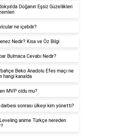
okya'da Doğanın Eşsiz Güzellikleri
zemleri
lcular ne içebilir?
jenez Nedir? Kısa ve Öz Bilgi
bar Bulmaca Cevabı Nedir?
rbahçe Beko Anadolu Efes maçı ne
 hangi kanalda
ren MVP oldu mu?
darbesi sonrası ülkeyi kim yönetti?
Leveling anime Türkçe nereden
r?