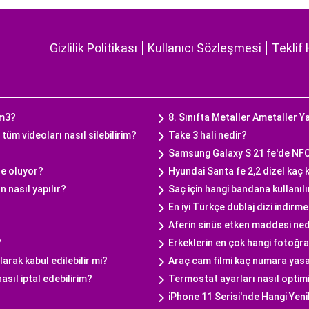
Gizlilik Politikası
Kullanıcı Sözleşmesi
Teklif 
 m3?
8. Sınıfta Metaller Ametaller Y
üm videoları nasıl silebilirim?
Take 3 hali nedir?
Samsung Galaxy S 21 fe'de NFC
ne oluyor?
Hyundai Santa fe 2,2 dizel kaç 
 nasıl yapılır?
Saç için hangi bandana kullanılı
En iyi Türkçe dublaj dizi indirme
Aferin sinüs etken maddesi ned
?
Erkeklerin en çok hangi fotoğr
arak kabul edilebilir mi?
Araç cam filmi kaç numara yas
sıl iptal edebilirim?
Termostat ayarları nasıl optimi
iPhone 11 Serisi'nde Hangi Yeni