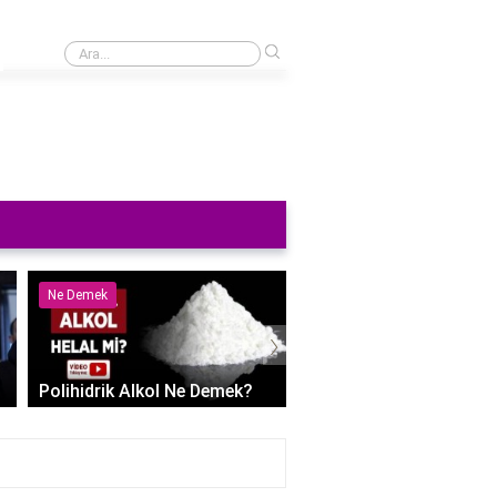
›
İnstagram'da önceden beğendiğiniz tüm videoları nasıl silebilirim?
Ne Demek
Nedir
›
Polihidrik Alkol Ne Demek?
Kaşıntı Kabarcıklar Ned