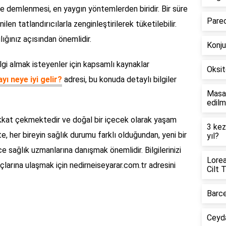
 ile demlenmesi, en yaygın yöntemlerden biridir. Bir süre
Pareo
len tatlandırıcılarla zenginleştirilerek tüketilebilir.
ığınız açısından önemlidir.
Konju
gi almak isteyenler için kapsamlı kaynaklar
Oksit
ı neye iyi gelir?
adresi, bu konuda detaylı bilgiler
Masa 
edilm
dikkat çekmektedir ve doğal bir içecek olarak yaşam
3 kez
ikte, her bireyin sağlık durumu farklı olduğundan, yeni bir
yıl?
sağlık uzmanlarına danışmak önemlidir. Bilgilerinizi
Lorea
çlarına ulaşmak için nedirneiseyarar.com.tr adresini
Cilt 
Barce
Ceyda