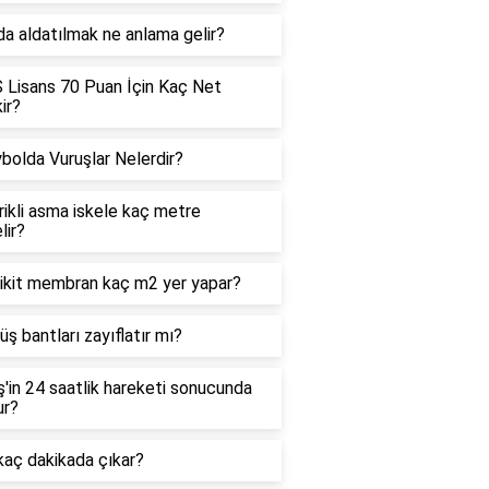
a aldatılmak ne anlama gelir?
Lisans 70 Puan İçin Kaç Net
ir?
bolda Vuruşlar Nelerdir?
rikli asma iskele kaç metre
lir?
likit membran kaç m2 yer yapar?
üş bantları zayıflatır mı?
'in 24 saatlik hareketi sonucunda
ur?
aç dakikada çıkar?