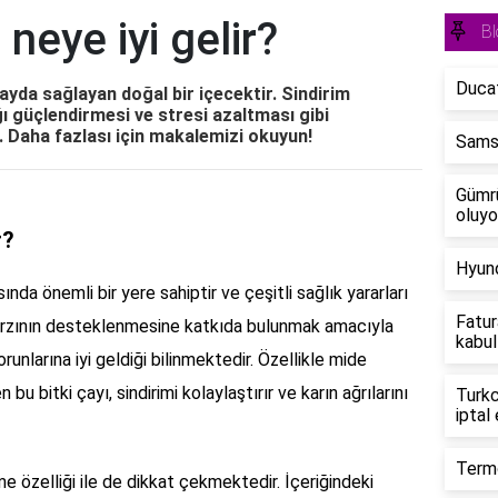
neye iyi gelir?
Bl
Ducat
ayda sağlayan doğal bir içecektir. Sindirim
ğı güçlendirmesi ve stresi azaltması gibi
r. Daha fazlası için makalemizi okuyun!
Samsu
Gümrü
oluyo
r?
Hyund
ında önemli bir yere sahiptir ve çeşitli sağlık yararları
Fatur
tarzının desteklenmesine katkıda bulunmak amacıyla
kabul 
orunlarına iyi geldiği bilinmektedir. Özellikle mide
 bu bitki çayı, sindirimi kolaylaştırır ve karın ağrılarını
Turkc
iptal
Termo
me özelliği ile de dikkat çekmektedir. İçeriğindeki