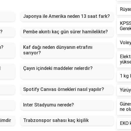
Rüyad
Japonya ile Amerika neden 13 saat fark?
KPSS 
Gerek
ı?
Pembe akıntı kaç gün sürer hamilelikte?
Voley
u?
Kaf dağı neden dünyanın etrafını
sarıyor?
Elekt
yükse
l
Çayın içindeki maddeler nelerdir?
1 kg 
Spotify Canvas örnekleri nasıl yapılır?
Yürüy
Güneş
Inter Stadyumu nerede?
ne ol
kimdir
Trabzonspor sahası kaç kişilik
EKO k