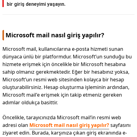
bir giriş deneyimi yaşayın.
Microsoft mail nasıl giriş yapılır?
Microsoft mail, kullanıcılarına e-posta hizmeti sunan
dünyaca ünlü bir platformdur. Microsoft’un sunduğu bu
hizmete erişmek için öncelikle bir Microsoft hesabına
sahip olmanız gerekmektedir. Eğer bir hesabınız yoksa,
Microsoft’un resmi web sitesinden kolayca bir hesap
oluşturabilirsiniz. Hesap oluşturma işleminin ardından,
Microsoft mail'e erişmek için takip etmeniz gereken
adımlar oldukça basittir.
Öncelikle, tarayıcınızda Microsoft mail’in resmi web
adresi olan
Microsoft mail nasıl giriş yapılır?
sayfasını
ziyaret edin. Burada, karşınıza çıkan giriş ekranında e-