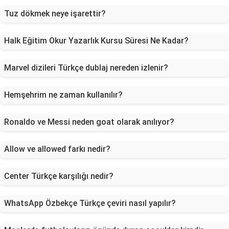
Tuz dökmek neye işarettir?
Halk Eğitim Okur Yazarlık Kursu Süresi Ne Kadar?
Marvel dizileri Türkçe dublaj nereden izlenir?
Hemşehrim ne zaman kullanılır?
Ronaldo ve Messi neden goat olarak anılıyor?
Allow ve allowed farkı nedir?
Center Türkçe karşılığı nedir?
WhatsApp Özbekçe Türkçe çeviri nasıl yapılır?