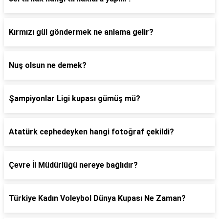
Kırmızı gül göndermek ne anlama gelir?
Nuş olsun ne demek?
Şampiyonlar Ligi kupası gümüş mü?
Atatürk cephedeyken hangi fotoğraf çekildi?
Çevre İl Müdürlüğü nereye bağlıdır?
Türkiye Kadın Voleybol Dünya Kupası Ne Zaman?