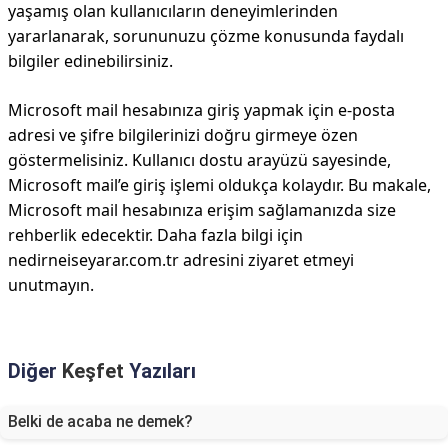
yaşamış olan kullanıcıların deneyimlerinden
yararlanarak, sorununuzu çözme konusunda faydalı
bilgiler edinebilirsiniz.
Microsoft mail hesabınıza giriş yapmak için e-posta
adresi ve şifre bilgilerinizi doğru girmeye özen
göstermelisiniz. Kullanıcı dostu arayüzü sayesinde,
Microsoft mail’e giriş işlemi oldukça kolaydır. Bu makale,
Microsoft mail hesabınıza erişim sağlamanızda size
rehberlik edecektir. Daha fazla bilgi için
nedirneiseyarar.com.tr adresini ziyaret etmeyi
unutmayın.
Diğer
Keşfet
Yazıları
Belki de acaba ne demek?