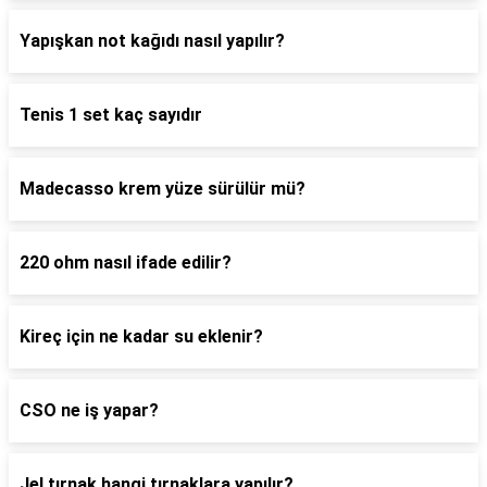
Yapışkan not kağıdı nasıl yapılır?
Tenis 1 set kaç sayıdır
Madecasso krem yüze sürülür mü?
220 ohm nasıl ifade edilir?
Kireç için ne kadar su eklenir?
CSO ne iş yapar?
Jel tırnak hangi tırnaklara yapılır?