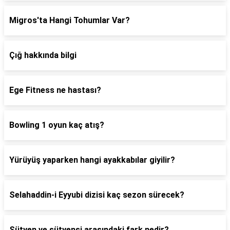
Migros'ta Hangi Tohumlar Var?
Çığ hakkında bilgi
Ege Fitness ne hastası?
Bowling 1 oyun kaç atış?
Yürüyüş yaparken hangi ayakkabılar giyilir?
Selahaddin-i Eyyubi dizisi kaç sezon sürecek?
Sütyen ve sütyensi arasındaki fark nedir?