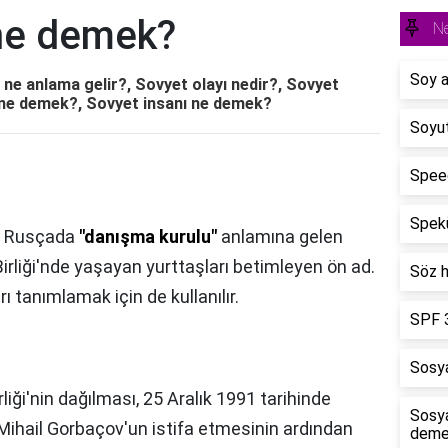
ne demek?
N
Soy a
e anlama gelir?, Sovyet olayı nedir?, Sovyet
ne demek?, Sovyet insanı ne demek?
Soyu
Spee
Spekü
: Rusçada
"danışma kurulu"
anlamına gelen
irliği'nde yaşayan yurttaşları betimleyen ön ad.
Söz h
 tanımlamak için de kullanılır.
SPF 
Sosya
rliği'nin dağılması, 25 Aralık 1991 tarihinde
Sosya
 Mihail Gorbaçov'un istifa etmesinin ardından
deme