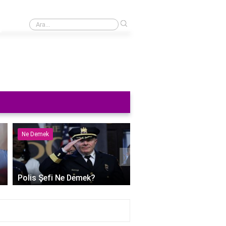
›
Take 3 hali nedir?
Ne Demek
Ne Demek
›
Polis Şefi Ne Demek?
Polihidrik Alkol Ne De