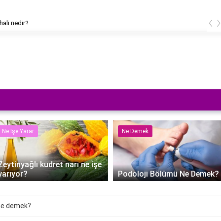
‹
hali nedir?
Ne İşe Yarar
Ne Demek
Zeytinyağlı kudret narı ne işe
yarıyor?
Podoloji Bölümü Ne Demek?
ne demek?