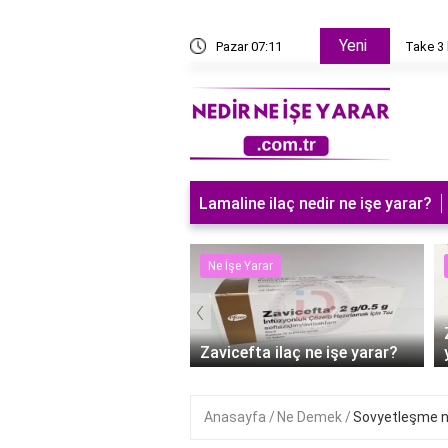
Yeni
en beğendiğiniz tüm videoları nasıl silebilirim?
Pazar 07:11
Take 3 
Lamaline ilaç nedir ne işe yarar?
 Yarar
Ne İşe Yarar
‹
süt sürmek ne işe
?
Zavicefta ilaç ne işe yarar?
Anasayfa
Ne Demek
Sovyetleşme 