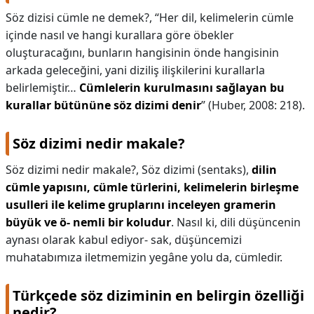
Söz dizisi cümle ne demek?,
“Her dil, kelimelerin cümle
içinde nasıl ve hangi kurallara göre öbekler
oluşturacağını, bunların hangisinin önde hangisinin
arkada geleceğini, yani diziliş ilişkilerini kurallarla
belirlemiştir…
Cümlelerin kurulmasını sağlayan bu
kurallar bütününe söz dizimi denir
” (Huber, 2008: 218).
Söz dizimi nedir makale?
Söz dizimi nedir makale?,
Söz dizimi (sentaks),
dilin
cümle yapısını, cümle türlerini, kelimelerin birleşme
usulleri ile kelime gruplarını inceleyen gramerin
büyük ve ö- nemli bir koludur
. Nasıl ki, dili düşüncenin
aynası olarak kabul ediyor- sak, düşüncemizi
muhatabımıza iletmemizin yegâne yolu da, cümledir.
Türkçede söz diziminin en belirgin özelliği
nedir?