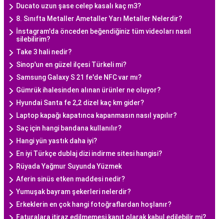
Ducato uzun şase celep kasalı kaç m3?
8. Sınıfta Metaller Ametaller Yarı Metaller Nelerdir?
İnstagram'da önceden beğendiğiniz tüm videoları nasıl
silebilirim?
Take 3 hali nedir?
Sinop'un en güzel ilçesi Türkeli mi?
Samsung Galaxy S 21 fe'de NFC var mı?
Gümrük ihalesinden alınan ürünler ne oluyor?
Hyundai Santa fe 2,2 dizel kaç km gider?
Laptop kapağı kapatınca kapanmasın nasıl yapılır?
Saç için hangi bandana kullanılır?
Hangi yün yastık daha iyi?
En iyi Türkçe dublaj dizi indirme sitesi hangisi?
Rüyada Yağmur Suyunda Yüzmek
Aferin sinüs etken maddesi nedir?
Yumuşak bayram şekerleri nelerdir?
Erkeklerin en çok hangi fotoğraflardan hoşlanır?
Faturalara itiraz edilmemesi kanıt olarak kabul edilebilir mi?