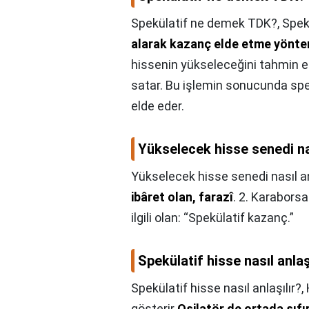
Spekülatif ne demek TDK?,
Spek
alarak kazanç elde etme yönte
hissenin yükseleceğini tahmin ed
satar. Bu işlemin sonucunda sp
elde eder.
Yükselecek hisse senedi nas
Yükselecek hisse senedi nasıl an
ibâret olan, farazî
. 2. Karaborsa
ilgili olan: “Spekülatif kazanç.”
Spekülatif hisse nasıl anlaş
Spekülatif hisse nasıl anlaşılır?,
gösterir
Osilatör de ortada sıfı