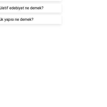
latif edebiyat ne demek?
ük yapısı ne demek?