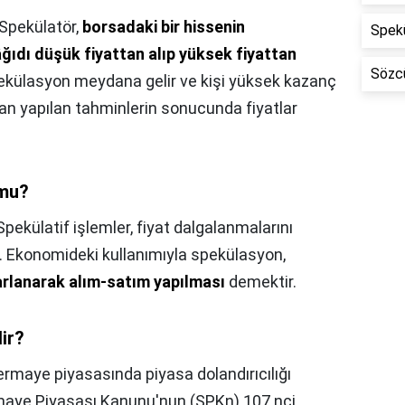
Spekülatör,
borsadaki bir hissenin
Spekü
ğıdı düşük fiyattan alıp yüksek fiyattan
Sözc
ekülasyon meydana gelir ve kişi yüksek kazanç
dan yapılan tahminlerin sonucunda fiyatlar
 mu?
Spekülatif işlemler, fiyat dalgalanmalarını
r. Ekonomideki kullanımıyla spekülasyon,
rarlanarak alım-satım yapılması
demektir.
dir?
ermaye piyasasında piyasa dolandırıcılığı
rmaye Piyasası Kanunu'nun (SPKn) 107 nci