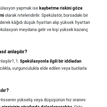
ülasyon yapmak ise
kaybetme riskini göze
mi
olarak nitelendirilir. Spekülatör, borsadaki bir
erek kâğıdı düşük fiyattan alıp yüksek fiyattan
ekülasyon meydana gelir ve kişi yüksek kazanç
ıl anlaşılır?
laşılır?,
1.
Spekülasyonla ilgili bir iddiadan
cılıkla, vurgunculukla elde edilen veya bunlarla
ılır?
Hissenin yükseliş veya düşüşünün hız oranını
r çizgisinin etrafında dalgalanacaktır
. Orta