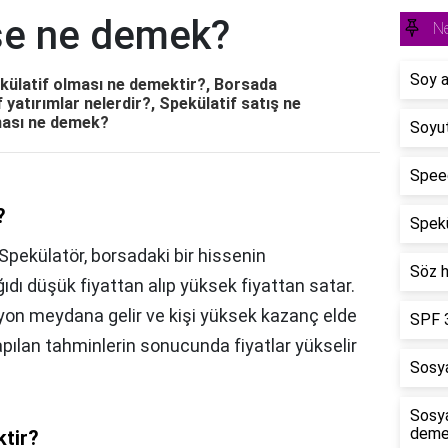
sse ne demek?
N
Soy a
külatif olması ne demektir?, Borsada
yatırımlar nelerdir?, Spekülatif satış ne
ması ne demek?
Soyu
Spee
?
Spekü
Spekülatör, borsadaki bir hissenin
Söz h
dı düşük fiyattan alıp yüksek fiyattan satar.
on meydana gelir ve kişi yüksek kazanç elde
SPF 
apılan tahminlerin sonucunda fiyatlar yükselir
Sosya
Sosya
deme
ktir?