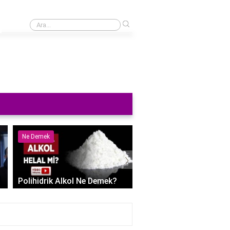
›
Diyarbakır'dan havaalanına kaç km uzaklıktadır?
Ne Demek
Nedir
›
Polihidrik Alkol Ne Demek?
Kaşıntı Kabarcıklar Ned