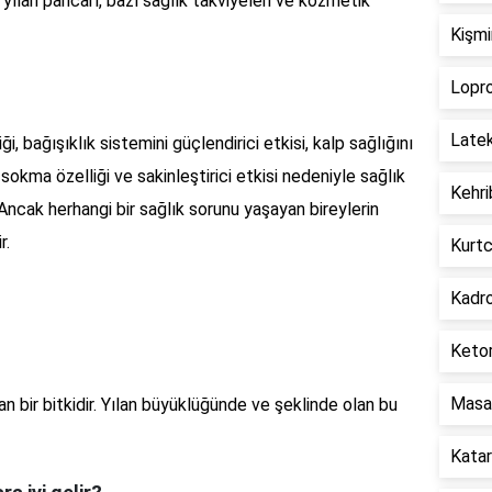
 yılan pancarı, bazı sağlık takviyeleri ve kozmetik
Kişmi
Lopro
Latek
i, bağışıklık sistemini güçlendirici etkisi, kalp sağlığını
sokma özelliği ve sakinleştirici etkisi nedeniyle sağlık
Kehri
. Ancak herhangi bir sağlık sorunu yaşayan bireylerin
r.
Kurtc
Kadro
Ketor
Masat
n bir bitkidir. Yılan büyüklüğünde ve şeklinde olan bu
Katar