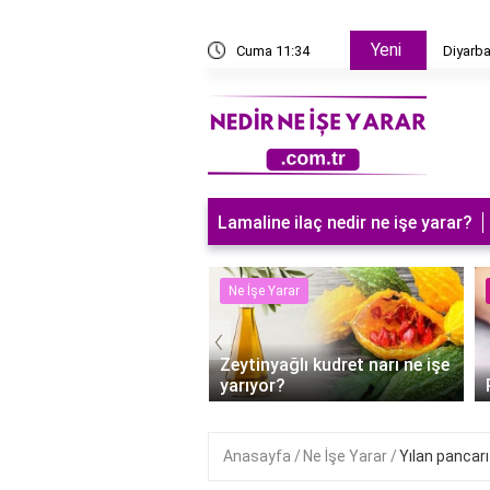
Yeni
vaalanına kaç km uzaklıktadır?
Cuma 11:34
Diyarba
Lamaline ilaç nedir ne işe yarar?
 Yarar
Ne İşe Yarar
‹
Zeytinyağlı kudret narı ne işe
fta ilaç ne işe yarar?
yarıyor?
Anasayfa
Ne İşe Yarar
Yılan pancarı