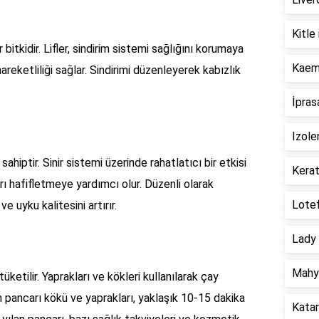
Kitle 
 bitkidir. Lifler, sindirim sistemi sağlığını korumaya
Kaemp
areketliliği sağlar. Sindirimi düzenleyerek kabızlık
İpras
Izole
 sahiptir. Sinir sistemi üzerinde rahatlatıcı bir etkisi
Kerat
arı hafifletmeye yardımcı olur. Düzenli olarak
Lotef
e uyku kalitesini artırır.
Lady 
Mahya
üketilir. Yaprakları ve kökleri kullanılarak çay
an pancarı kökü ve yaprakları, yaklaşık 10-15 dakika
Katar