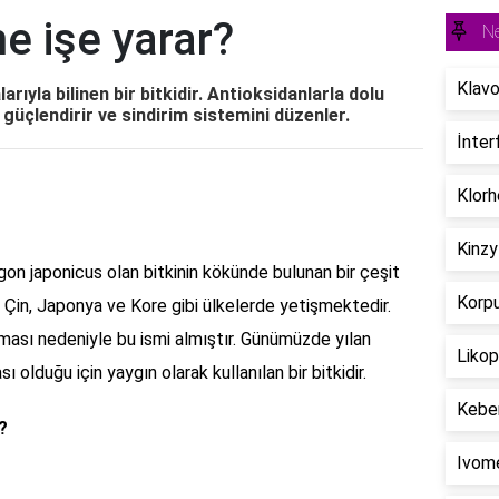
ne işe yarar?
Ne
Klavo
larıyla bilinen bir bitkidir. Antioksidanlarla dolu
i güçlendirir ve sindirim sistemini düzenler.
İnter
Klorh
Kinzy
gon japonicus olan bitkinin kökünde bulunan bir çeşit
Korpu
le Çin, Japonya ve Kore gibi ülkelerde yetişmektedir.
ması nedeniyle bu ismi almıştır. Günümüzde yılan
Likop
ı olduğu için yaygın olarak kullanılan bir bitkidir.
Keber
?
Ivome