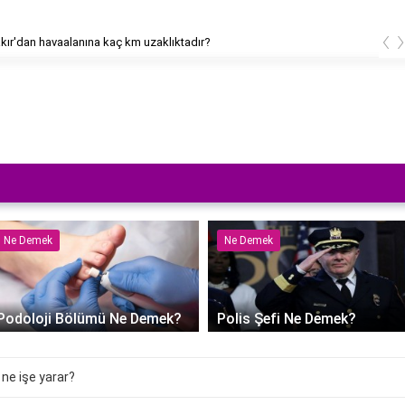
‹
kır'dan havaalanına kaç km uzaklıktadır?
Ne Demek
Ne Demek
Podoloji Bölümü Ne Demek?
Polis Şefi Ne Demek?
 ne işe yarar?