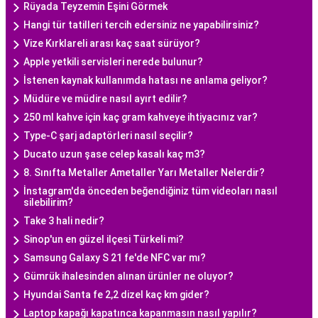
Rüyada Teyzemin Eşini Görmek
Hangi tür tatilleri tercih edersiniz ne yapabilirsiniz?
Vize Kırklareli arası kaç saat sürüyor?
Apple yetkili servisleri nerede bulunur?
İstenen kaynak kullanımda hatası ne anlama geliyor?
Müdüre ve müdire nasıl ayırt edilir?
250 ml kahve için kaç gram kahveye ihtiyacınız var?
Type-C şarj adaptörleri nasıl seçilir?
Ducato uzun şase celep kasalı kaç m3?
8. Sınıfta Metaller Ametaller Yarı Metaller Nelerdir?
İnstagram'da önceden beğendiğiniz tüm videoları nasıl
silebilirim?
Take 3 hali nedir?
Sinop'un en güzel ilçesi Türkeli mi?
Samsung Galaxy S 21 fe'de NFC var mı?
Gümrük ihalesinden alınan ürünler ne oluyor?
Hyundai Santa fe 2,2 dizel kaç km gider?
Laptop kapağı kapatınca kapanmasın nasıl yapılır?