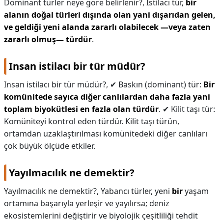
Dominant türler neye göre belirlenir?,
İstilacı tür,
bir
alanın doğal türleri dışında olan yani dışarıdan gelen,
ve geldiği yeni alanda zararlı olabilecek —veya zaten
zararlı olmuş— türdür
.
Insan istilacı bir tür müdür?
Insan istilacı bir tür müdür?,
✔ Baskın (dominant) tür:
Bir
komünitede sayıca diğer canlılardan daha fazla yani
toplam biyokütlesi en fazla olan türdür
. ✔ Kilit taşı tür:
Komüniteyi kontrol eden türdür. Kilit taşı türün,
ortamdan uzaklaştırılması komünitedeki diğer canlıları
çok büyük ölçüde etkiler.
Yayılmacılık ne demektir?
Yayılmacılık ne demektir?,
Yabancı türler, yeni
bir
yaşam
ortamına başarıyla yerleşir ve yayılırsa; deniz
ekosistemlerini değiştirir ve biyolojik çeşitliliği tehdit