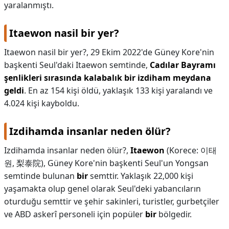
yaralanmıştı.
Itaewon nasil bir yer?
Itaewon nasil bir yer?,
29 Ekim 2022'de Güney Kore'nin
başkenti Seul'daki Itaewon semtinde,
Cadılar Bayramı
şenlikleri sırasında kalabalık bir izdiham meydana
geldi
. En az 154 kişi öldü, yaklaşık 133 kişi yaralandı ve
4.024 kişi kayboldu.
Izdihamda insanlar neden ölür?
Izdihamda insanlar neden ölür?,
Itaewon
(Korece: 이태
원, 梨泰院), Güney Kore'nin başkenti Seul'un Yongsan
semtinde bulunan
bir
semttir. Yaklaşık 22,000 kişi
yaşamakta olup genel olarak Seul'deki yabancıların
oturduğu semttir ve şehir sakinleri, turistler, gurbetçiler
ve ABD askerî personeli için popüler
bir
bölgedir.