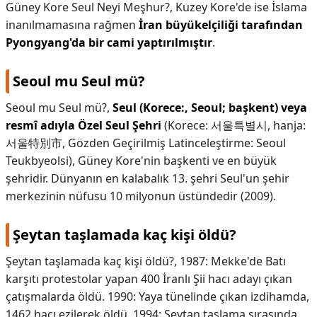
Güney Kore Seul Neyi Meşhur?,
Kuzey Kore'de ise İslama
inanılmamasına rağmen
İran büyükelçiliği tarafından
Pyongyang'da bir cami yaptırılmıştır
.
Seoul mu Seul mü?
Seoul mu Seul mü?,
Seul (Korece:, Seoul; başkent) veya
resmî adıyla Özel Seul Şehri
(Korece: 서울특별시, hanja:
서울特別市, Gözden Geçirilmiş Latinceleştirme: Seoul
Teukbyeolsi), Güney Kore'nin başkenti ve en büyük
şehridir. Dünyanın en kalabalık 13. şehri Seul'un şehir
merkezinin nüfusu 10 milyonun üstündedir (2009).
Şeytan taşlamada kaç kişi öldü?
Şeytan taşlamada kaç kişi öldü?,
1987: Mekke'de Batı
karşıtı protestolar yapan 400 İranlı Şii hacı adayı çıkan
çatışmalarda öldü. 1990: Yaya tünelinde çıkan izdihamda,
1462 hacı ezilerek öldü. 1994: Şeytan taşlama sırasında