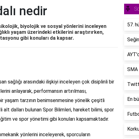
dalı nedir
So
57. h
sikolojik, biyolojik ve sosyal yönlerini inceleyen
ğlıklı yaşam üzerindeki etkilerini araştırırken,
itasyonu gibi konuları da kapsar.
Seğir
AYT'd
SMA h
nsan sağlığı arasındaki ilişkiyi inceleyen çok disiplinli bir
Twitt
lerini anlayarak, performansın artırılması,
En bü
bir yaşam tarzının benimsenmesine yönelik çeşitli
li alt dalları bulunan Spor Bilimleri, hareket bilimi, spor
Futbo
 eğitim ve spor yönetimi gibi konuları kapsamaktadır.
Korku
iomekanik yönlerini inceleyerek, sporcuların