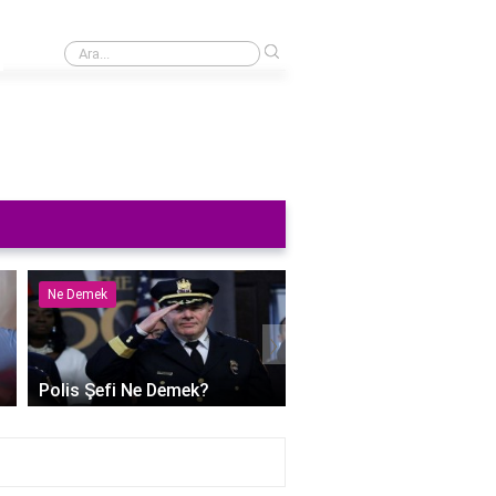
›
İngilizce'de kar nasıl okunur?
Ne Demek
Ne Demek
›
Polis Şefi Ne Demek?
Polihidrik Alkol Ne De