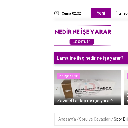
Yeni
akanı kim?
Cuma 02:02
İngiliz
Lamaline ilaç nedir ne işe yarar?
 Yarar
Ne İşe Yarar
‹
süt sürmek ne işe
?
Zavicefta ilaç ne işe yarar?
Anasayfa
Soru ve Cevapları
Spor Bil