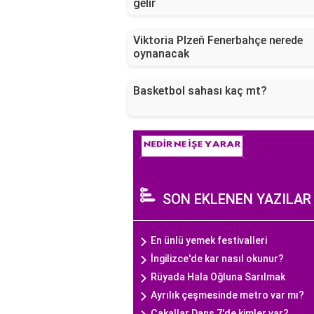
gelir
Viktoria Plzeň Fenerbahçe nerede
oynanacak
Basketbol sahası kaç mt?
SON EKLENEN YAZILAR
En ünlü yemek festivalleri
İngilizce'de kar nasıl okunur?
Rüyada Hala Oğluna Sarılmak
Ayrılık çeşmesinde metro var mı?
Çakallar Dans 7'de kimler var?