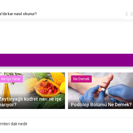
‹
ce'de kar nasıl okunur?
Ne İşe Yarar
Ne Demek
Zeytinyağlı kudret narı ne işe
yarıyor?
Podoloji Bölümü Ne Demek?
imleri dalı nedir