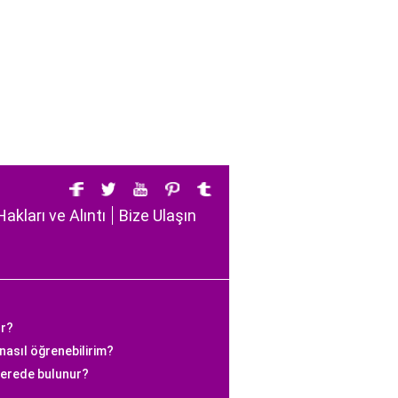
Hakları ve Alıntı
Bize Ulaşın
or?
nasıl öğrenebilirim?
nerede bulunur?