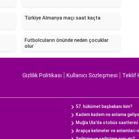
Türkiye Almanya maçı saat kaçta
Futbolcuların önünde neden çocuklar
olur
Gizlilik Politikası
Kullanıcı Sözleşmesi
Teklif 
57. hükümet başbakanı kim?
Kadem kadem ne anlama geliy
Muğla Ula'da otobüs saatlerini 
Arapça kelimeler ve anlamları 
Seğirme ve seğirtme aynı mı?