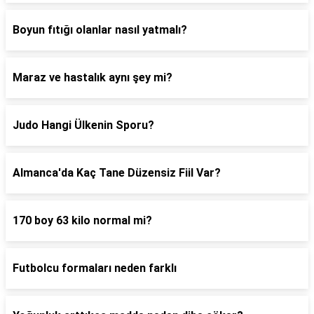
Boyun fıtığı olanlar nasıl yatmalı?
Maraz ve hastalık aynı şey mi?
Judo Hangi Ülkenin Sporu?
Almanca'da Kaç Tane Düzensiz Fiil Var?
170 boy 63 kilo normal mi?
Futbolcu formaları neden farklı