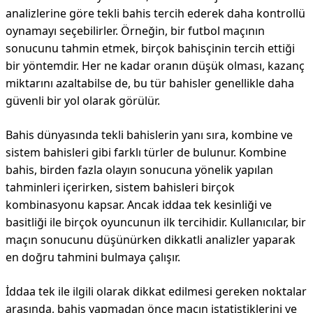
analizlerine göre tekli bahis tercih ederek daha kontrollü
oynamayı seçebilirler. Örneğin, bir futbol maçının
sonucunu tahmin etmek, birçok bahisçinin tercih ettiği
bir yöntemdir. Her ne kadar oranın düşük olması, kazanç
miktarını azaltabilse de, bu tür bahisler genellikle daha
güvenli bir yol olarak görülür.
Bahis dünyasında tekli bahislerin yanı sıra, kombine ve
sistem bahisleri gibi farklı türler de bulunur. Kombine
bahis, birden fazla olayın sonucuna yönelik yapılan
tahminleri içerirken, sistem bahisleri birçok
kombinasyonu kapsar. Ancak iddaa tek kesinliği ve
basitliği ile birçok oyuncunun ilk tercihidir. Kullanıcılar, bir
maçın sonucunu düşünürken dikkatli analizler yaparak
en doğru tahmini bulmaya çalışır.
İddaa tek ile ilgili olarak dikkat edilmesi gereken noktalar
arasında, bahis yapmadan önce maçın istatistiklerini ve