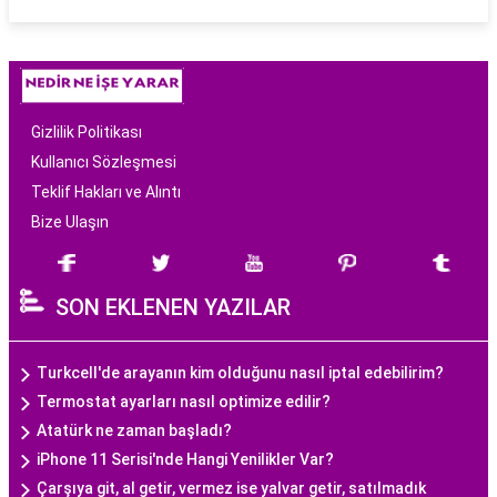
Gizlilik Politikası
Kullanıcı Sözleşmesi
Teklif Hakları ve Alıntı
Bize Ulaşın
SON EKLENEN YAZILAR
Turkcell'de arayanın kim olduğunu nasıl iptal edebilirim?
Termostat ayarları nasıl optimize edilir?
Atatürk ne zaman başladı?
iPhone 11 Serisi'nde Hangi Yenilikler Var?
Çarşıya git, al getir, vermez ise yalvar getir, satılmadık