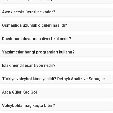
Awox servis ücreti ne kadar?
Osmanlıda uzunluk ölçüleri nasıldı?
Duedonum duvarında divertikül nedir?
Yazılımcılar hangi programları kullanır?
Islak mendil eşantiyon nedir?
Türkiye voleybol kime yenildi? Detaylı Analiz ve Sonuçlar
Arda Güler Kaç Gol
Voleybolda maç kaçta biter?