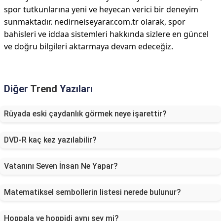
spor tutkunlarına yeni ve heyecan verici bir deneyim
sunmaktadır. nedirneiseyarar.com.tr olarak, spor
bahisleri ve iddaa sistemleri hakkında sizlere en güncel
ve doğru bilgileri aktarmaya devam edeceğiz.
Diğer
Trend
Yazıları
Rüyada eski çaydanlık görmek neye işarettir?
DVD-R kaç kez yazılabilir?
Vatanını Seven İnsan Ne Yapar?
Matematiksel sembollerin listesi nerede bulunur?
Hoppala ve hoppidi aynı şey mi?