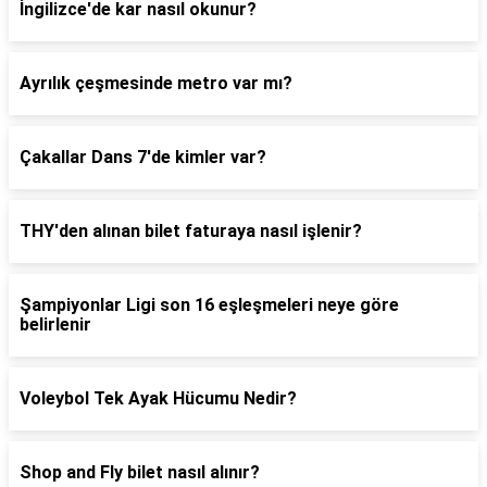
İngilizce'de kar nasıl okunur?
Ayrılık çeşmesinde metro var mı?
Çakallar Dans 7'de kimler var?
THY'den alınan bilet faturaya nasıl işlenir?
Şampiyonlar Ligi son 16 eşleşmeleri neye göre
belirlenir
Voleybol Tek Ayak Hücumu Nedir?
Shop and Fly bilet nasıl alınır?