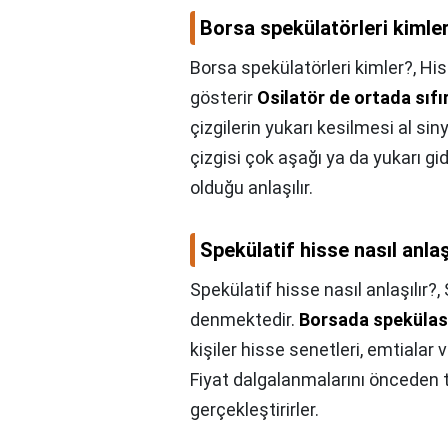
Borsa spekülatörleri kimle
Borsa spekülatörleri kimler?,
His
gösterir
Osilatör de ortada sıfı
çizgilerin yukarı kesilmesi al siny
çizgisi çok aşağı ya da yukarı gi
olduğu anlaşılır.
Spekülatif hisse nasıl anlaş
Spekülatif hisse nasıl anlaşılır?,
denmektedir.
Borsada spekülasy
kişiler hisse senetleri, emtialar
Fiyat dalgalanmalarını önceden 
gerçekleştirirler.