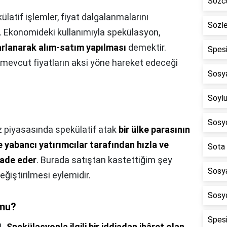
Sözcü
ülatif işlemler, fiyat dalgalanmalarını
Sözl
r. Ekonomideki kullanımıyla spekülasyon,
rarlanarak alım-satım yapılması
demektir.
Spesi
 mevcut fiyatların aksi yöne hareket edeceği
Sosy
Soylu
Sosyo
z piyasasında spekülatif atak
bir ülke parasının
ve yabancı yatırımcılar tarafından hızla ve
Sota 
fade eder
. Burada satıştan kastettiğim şey
Sosya
eğiştirilmesi eylemidir.
Sosyo
 mu?
Spesi
1.
Spekülasyonla ilgili bir iddiadan ibâret olan,