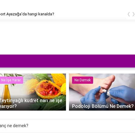
‹
 Sport Ayazağa'da hangi kanalda?
Ne Demek
Ne Demek
Podoloji Bölümü Ne Demek?
Polis Şefi Ne Demek?
zanç ne demek?