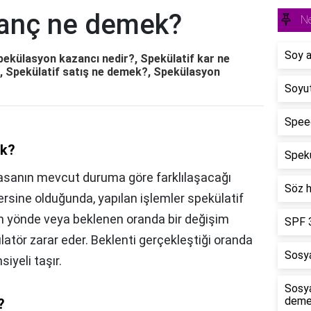
zanç ne demek?
N
Soy a
ekülasyon kazancı nedir?, Spekülatif kar ne
, Spekülatif satış ne demek?, Spekülasyon
Soyu
Spee
ek?
Spekü
yasanın mevcut duruma göre farklılaşacağı
Söz h
rsine olduğunda, yapılan işlemler spekülatif
nen yönde veya beklenen oranda bir değişim
SPF 
tör zarar eder. Beklenti gerçekleştiği oranda
Sosya
iyeli taşır.
Sosya
deme
?