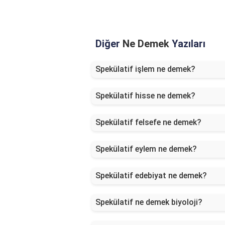
Diğer
Ne Demek
Yazıları
Spekülatif işlem ne demek?
Spekülatif hisse ne demek?
Spekülatif felsefe ne demek?
Spekülatif eylem ne demek?
Spekülatif edebiyat ne demek?
Spekülatif ne demek biyoloji?