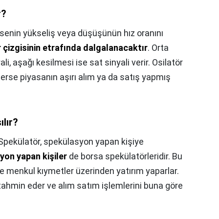
r?
senin yükseliş veya düşüşünün hız oranını
r çizgisinin etrafında dalgalanacaktır
. Orta
ali, aşağı kesilmesi ise sat sinyali verir. Osilatör
derse piyasanın aşırı alım ya da satış yapmış
ılır?
Spekülatör, spekülasyon yapan kişiye
on yapan kişiler
de borsa spekülatörleridir. Bu
 ve menkul kıymetler üzerinden yatırım yaparlar.
tahmin eder ve alım satım işlemlerini buna göre