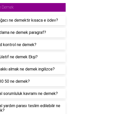
e Demek
ğacı ne demektir kısaca e ödev?
tlama ne demek paragraf?
d kontrol ne demek?
latif ne demek Ekşi?
akkı almak ne demek ingilizce?
30 50 ne demek?
l sorumluluk kavramı ne demek?
l yardım parası teslim edilebilir ne
k?