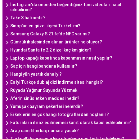
İnstagram'da önceden beğendiğiniz tüm videoları nasıl
silebilirim?
Take 3 hali nedir?
Sinop'un en güzel ilçesi Türkeli mi?
Samsung Galaxy S 21 fe'de NFC var mı?
Gümrük ihalesinden alınan ürünler ne oluyor?
Hyundai Santa fe 2,2 dizel kaç km gider?
Laptop kapağı kapatınca kapanmasın nasıl yapılır?
Saç için hangi bandana kullanılır?
Hangi yün yastık daha iyi?
En iyi Türkçe dublaj dizi indirme sitesi hangisi?
Rüyada Yağmur Suyunda Yüzmek
Aferin sinüs etken maddesi nedir?
Yumuşak bayram şekerleri nelerdir?
Erkeklerin en çok hangi fotoğraflardan hoşlanır?
Faturalara itiraz edilmemesi kanıt olarak kabul edilebilir mi?
Araç cam filmi kaç numara yasak?
Turkcell'de arayanın kim olduğunu nasıl iptal edebilirim?