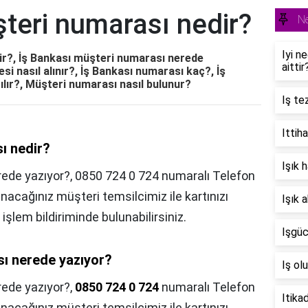
teri numarası nedir?
Ne
Iyi n
ir?, İş Bankası müşteri numarası nerede
aittir
si nasıl alınır?, İş Bankası numarası kaç?, İş
ılır?, Müşteri numarası nasıl bulunur?
Iş te
Ittih
ı nedir?
Işık 
ede yazıyor?, 0850 724 0 724 numaralı Telefon
acağınız müşteri temsilcimiz ile kartınızı
Işık 
 işlem bildiriminde bulunabilirsiniz.
Işgüc
sı nerede yazıyor?
Iş ol
rede yazıyor?,
0850 724 0 724
numaralı Telefon
Itika
acağınız müşteri temsilcimiz ile kartınızı