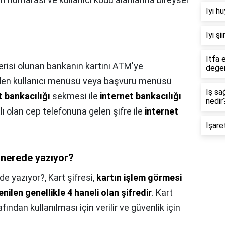
Iyi h
Iyi şi
Itfa 
risi olunan bankanın kartını ATM'ye
değer
den kullanıcı menüsü veya başvuru menüsü
Iş sa
t bankacılığı
sekmesi ile
internet bankacılığı
nedir
ıtlı olan cep telefonuna gelen şifre ile
internet
Işare
 nerede yazıyor?
de yazıyor?,
Kart şifresi,
kartın işlem görmesi
nilen genellikle 4 haneli olan şifredir
. Kart
afından kullanılması için verilir ve güvenlik için