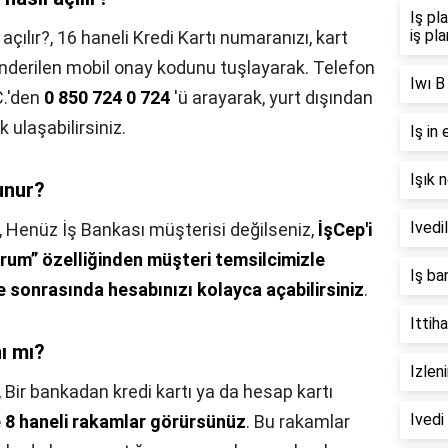
Iş pl
iş pl
açılır?,
16 haneli Kredi Kartı numaranızı, kart
önderilen mobil onay kodunu tuşlayarak. Telefon
Iwı B
C.'den
0 850 724 0 724
'ü arayarak, yurt dışından
 ulaşabilirsiniz.
Iş in 
Işık n
unur?
Ivedi
,
Henüz İş Bankası müşterisi değilseniz,
İşCep'i
orum” özelliğinden müşteri temsilcimizle
Iş ba
sonrasında hesabınızı kolayca açabilirsiniz
.
Ittih
ı mı?
Izlen
,
Bir bankadan kredi kartı ya da hesap kartı
Ivedi
e 8 haneli rakamlar görürsünüz
. Bu rakamlar