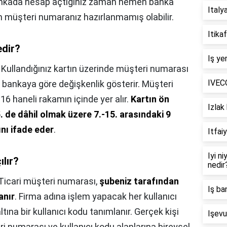
bankada hesap açtığınız zaman hemen banka
Italy
an müşteri numaranız hazırlanmamış olabilir.
Itika
edir?
Iş ye
,
Kullandığınız kartın üzerinde müşteri numarası
IVECO
 bankaya göre değişkenlik gösterir. Müşteri
6 haneli rakamın içinde yer alır.
Kartın ön
Izlak 
 de dâhil olmak üzere 7.-15. arasındaki 9
nı ifade eder
.
Itfai
Iyi n
ılır?
nedir
Ticari müşteri numarası,
şubeniz tarafından
Iş ba
anır
. Firma adına işlem yapacak her kullanıcı
tına bir kullanıcı kodu tanımlanır. Gerçek kişi
Işevu
ri numarası ve kullanıcı kodu alanlarına bireysel