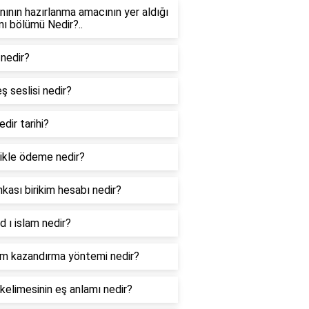
anının hazırlanma amacının yer aldığı
anı bölümü Nedir?..
 nedir?
eş seslisi nedir?
edir tarihi?
likle ödeme nedir?
nkası birikim hesabı nedir?
ad ı islam nedir?
im kazandırma yöntemi nedir?
 kelimesinin eş anlamı nedir?