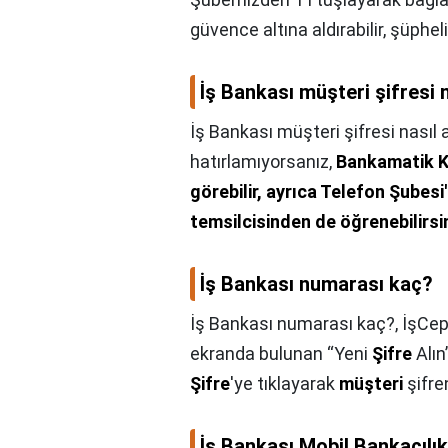
güvence altına aldırabilir, şüpheli
İş Bankası müşteri şifresi n
İş Bankası müşteri şifresi nasıl a
hatırlamıyorsanız,
Bankamatik Ka
görebilir, ayrıca Telefon Şubes
temsilcisinden de öğrenebilirsi
İş Bankası numarası kaç?
İş Bankası numarası kaç?,
İşCep
ekranda bulunan “Yeni
Şifre
Alın
Şifre
'ye tıklayarak
müşteri
şifren
İş Bankası Mobil Bankacılık 