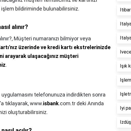
 işlem bildiriminde bulunabilirsiniz.
Itiba
Italy
asıl alınır?
Italy
lınır?,
Müşteri numaranızı bilmiyor veya
rtı'nız üzerinde ve kredi kartı ekstrelerinizde
Ivece
i'ni arayarak ulaşacağınız müşteri
niz
.
Işık k
Işlem
Işlet
 uygulamasını telefonunuza indirdikten sonra
”a tıklayarak, www.
isbank
.com.tr deki Anında
Iyi p
izi oluşturabilirsiniz.
Izdüş
nasıl açılır?