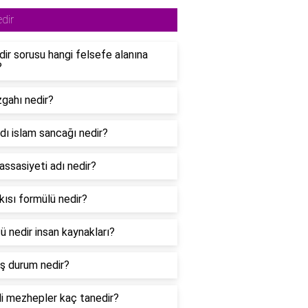
dir
edir sorusu hangi felsefe alanına
?
zgahı nedir?
adı islam sancağı nedir?
hassasiyeti adı nedir?
akısı formülü nedir?
ü nedir insan kaynakları?
uş durum nedir?
di mezhepler kaç tanedir?