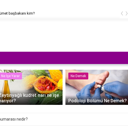
‹
kümet başbakanı kim?
Ne İşe Yarar
Ne Demek
Zeytinyağlı kudret narı ne işe
yarıyor?
Podoloji Bölümü Ne Demek?
numarası nedir?