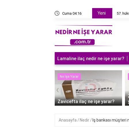
Yeni
ivalleri
Cuma 04:16
57. hü
Lamaline ilaç nedir ne işe yarar?
 Yarar
Ne İşe Yarar
‹
süt sürmek ne işe
?
Zavicefta ilaç ne işe yarar?
Anasayfa
Nedir
Iş bankası müşteri 