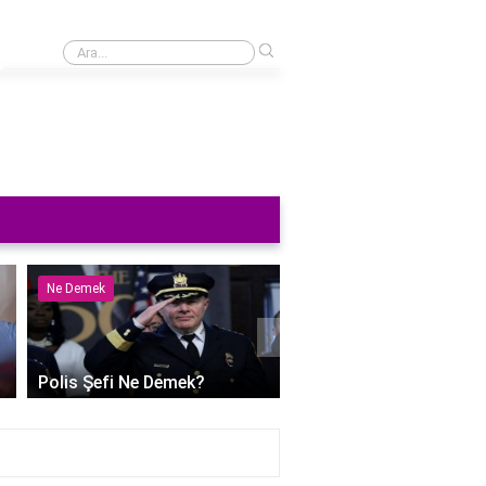
›
57. hükümet başbakanı kim?
Ne Demek
Ne Demek
›
Polis Şefi Ne Demek?
Polihidrik Alkol Ne De