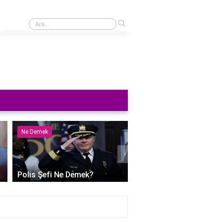
›
En ünlü yemek festivalleri
Ne Demek
Ne Demek
›
Polis Şefi Ne Demek?
Polihidrik Alkol Ne De