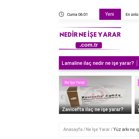
Yeni
ğa'da hangi kanalda?
Cuma 06:01
En ünlü
Lamaline ilaç nedir ne işe yarar?
 Yarar
Ne İşe Yarar
‹
süt sürmek ne işe
?
Zavicefta ilaç ne işe yarar?
Anasayfa
Ne İşe Yarar
Yüz arkı ne i