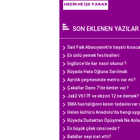
SON EKLENEN YAZILAR
Sait Faik Abasıyanık'ın hayatı kısac
En ünlü yemek festivalleri
İngilizce'de kar nasıl okunur?
Rüyada Hala Oğluna Sarılmak
Ayrılık çeşmesinde metro var mı?
Çakallar Dans 7'de kimler var?
Jak2 V617F ve ekzon 12 ne demek?
SMA hastalığının kesin tedavisi var
Helen kültürü Anadolu'da hangi uyga
Rüyada Dudaktan Öpüşmek Ne Anla
En büyük çilek cinsi nedir?
Babiller neyi icat etti?