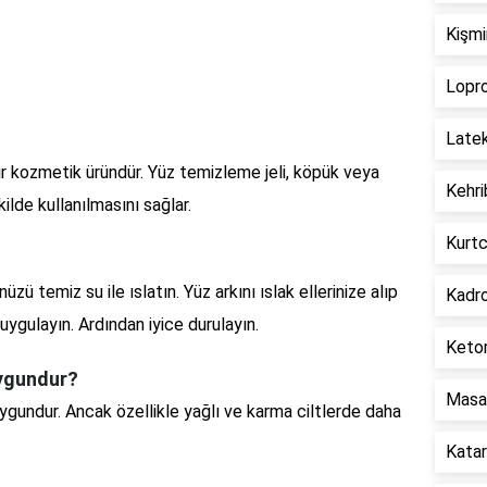
Kişmi
Lopro
Latek
 bir kozmetik üründür. Yüz temizleme jeli, köpük veya
Kehri
kilde kullanılmasını sağlar.
Kurtc
zü temiz su ile ıslatın. Yüz arkını ıslak ellerinize alıp
Kadro
ygulayın. Ardından iyice durulayın.
Ketor
 uygundur?
Masat
 uygundur. Ancak özellikle yağlı ve karma ciltlerde daha
Katar