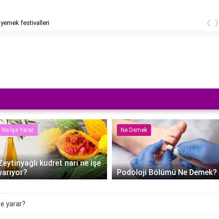
‹
 yemek festivalleri
Ne İşe Yarar
Ne Demek
Zeytinyağlı kudret narı ne işe
yarıyor?
Podoloji Bölümü Ne Demek?
şe yarar?