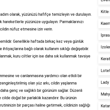
Kitle 
lk adım olarak, yüzünüzü hafifçe temizleyin ve durulayın.
zik hareketlerle yüzünüze uygulayın. Parmaklarınızı
Kaemp
 cildin nüfuz etmesine izin verin.
İpras
nemlidir. Genellikle haftada birkaç kez veya günlük
Izole
ve ihtiyaçlarına bağlı olarak kullanım sıklığı değişebilir.
lanmak, kuru ciltler için ise daha sık kullanmak tavsiye
Kerat
Lotef
enmesine ve canlanmasına yardımcı olan etkili bir
Lady 
enginleştirilmiş olan yüz arkı, cildin yaşlanma
 ve daha genç ve sağlıklı bir görünüm sağlar. Düzenli
Mahya
ve cilde doğal bir parlaklık kazandırır. Bu ürünün
rutininizin bir parçası haline getirmek, cildinizin sağlığı
Katar