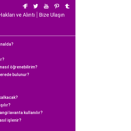
Hakları ve Alıntı
Bize Ulaşın
analda?
or?
nasıl öğrenebilirim?
nerede bulunur?
 kalkacak?
şılır?
ngi lavanta kullanılır?
sıl işlenir?