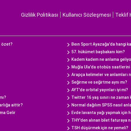
Gizlilik Politikası
Kullanıcı Sözleşmesi
Teklif 
a özet?
Beın Sport Ayazağa'da hangi k
57. hükümet başbakanı kim?
Kadem kadem ne anlama geliy
Muğla Ula'da otobüs saatlerini 
Arapça kelimeler ve anlamları 
Seğirme ve seğirtme aynı mı?
AYT'de orbital yayınları iyi mi?
 mı?
Twitter 16 yaş sınırı ne zaman
rlığa aittir?
Normal dağılım SPSS nasıl anla
ma Gelir
Evde lavanta yağı yapmak için ha
THY'den alınan bilet faturaya na
TSH düşürmek için ne yemeli?