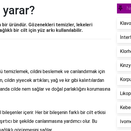
 yarar?
Ne
Klavo
n bir üründür. Gözenekleri temizler, lekeleri
ıklı bir cilt için yüz arkı kullanılabilir.
İnter
Klorh
Kinzy
ünü temizlemek, cildini beslemek ve canlandırmak için
Korpu
, cildin yiyecek artıkları, yağ ve kir gibi kalıntılardan
anda cilde nem sağlar ve doğal parlaklığını korumasına
Likop
Keber
bileşenler içerir. Her bir bileşenin farklı bir cilt etkisi
aşırtıcı bir şekilde canlanmasına yardımcı olur. Bu
Ivome
sağlıklı görünmesini sağlar.